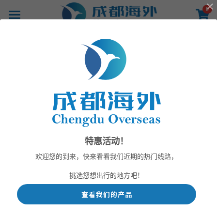
×
0
商品分类
首页
所有商品分类
产品
线路
影像
所有分类
通知
活动
新闻
新闻
关于
特惠活动！
联系
欢迎您的到来，快来看看我们近期的热门线路，
挑选您想出行的地方吧！
查看我们的产品
提供技术支持
成都海外旅游有
我司荣幸通过诚
限责任公司 召开
信等级5A旅行社