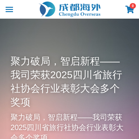
×
0
商品分类
首页
所有商品分类
产品
线路
影像
聚力破局，智启新程——
新闻
我司荣获2025四川省旅行
关于
社协会行业表彰大会多个
联系
奖项
聚力破局，智启新程——我司荣获
2025四川省旅行社协会行业表彰大
提供技术支持
会多个奖项