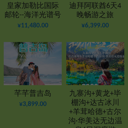
皇家加勒比国际
迪拜阿联酋6天4
邮轮--海洋光谱号
晚畅游之旅
¥11,480.00
¥6,399.00
芊芊普吉岛
九寨沟+黄龙+毕
棚沟+达古冰川
¥3,899.00
+羊茸哈德+古尔
沟·华美达无边温