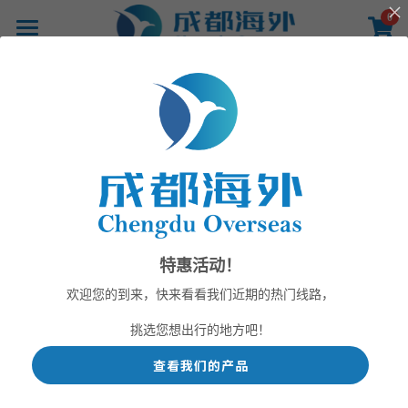
×
0
商品分类
首页
所有商品分类
产品
线路
影像
所有分类
通知
活动
新闻
新闻
关于
特惠活动！
联系
欢迎您的到来，快来看看我们近期的热门线路，
挑选您想出行的地方吧！
查看我们的产品
提供技术支持
加强导游队伍建
严守安全底线 筑
成都直飞布鲁塞
设，成都海外正
牢防护网｜
尔航旅融合推介