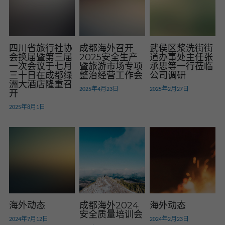
四川省旅行社协
成都海外召开
武侯区浆洗街街
会换届暨第三届
2025安全生产
道办事处主任张
一次会议于七月
暨旅游市场专项
承思等一行莅临
三十日在成都绿
整治经营工作会
公司调研
洲大酒店隆重召
2025年4月23日
2025年2月27日
开
2025年8月1日
海外动态
成都海外2024
海外动态
安全质量培训会
2024年7月12日
2024年2月23日