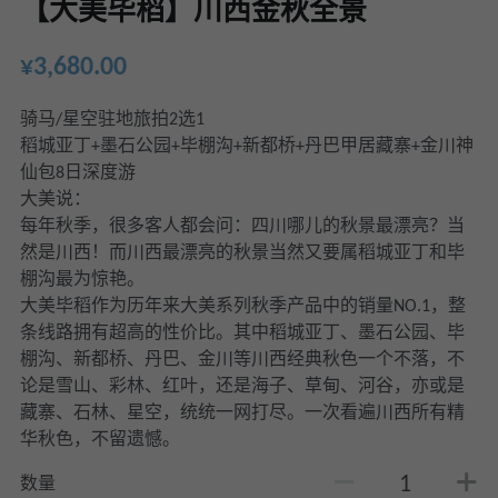
【大美毕稻】川西金秋全景
¥3,680.00
骑马/星空驻地旅拍2选1
稻城亚丁+墨石公园+毕棚沟+新都桥+丹巴甲居藏寨+金川神
仙包8日深度游
大美说：
每年秋季，很多客人都会问：四川哪儿的秋景最漂亮？当
然是川西！而川西最漂亮的秋景当然又要属稻城亚丁和毕
棚沟最为惊艳。
大美毕稻作为历年来大美系列秋季产品中的销量NO.1，整
条线路拥有超高的性价比。其中稻城亚丁、墨石公园、毕
棚沟、新都桥、丹巴、金川等川西经典秋色一个不落，不
论是雪山、彩林、红叶，还是海子、草甸、河谷，亦或是
藏寨、石林、星空，统统一网打尽。一次看遍川西所有精
华秋色，不留遗憾。
数量