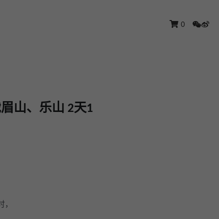
0
峨眉山、乐山 2天1
时，