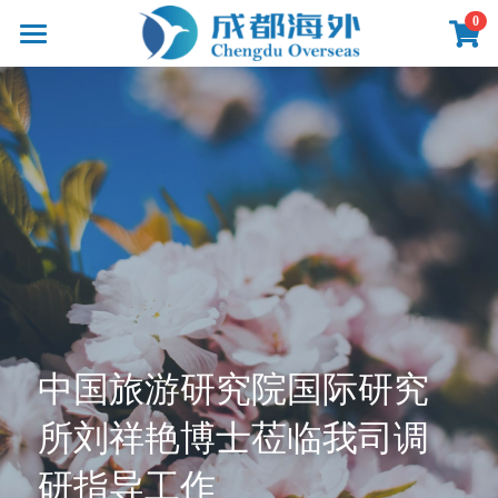
×
0
商品分类
首页
所有商品分类
产品
线路
影像
新闻
关于
联系
中国旅游研究院国际研究
所刘祥艳博士莅临我司调
提供技术支持
研指导工作