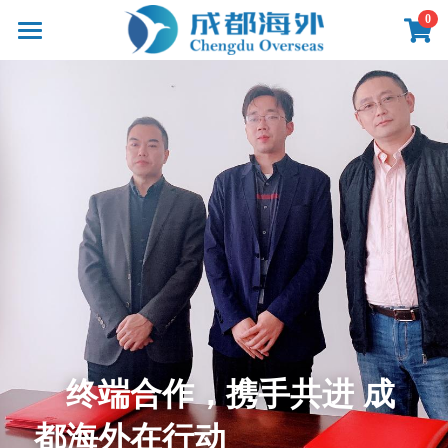
×
0
商品分类
首页
所有商品分类
产品
线路
影像
新闻
关于
联系
终端合作，携手共进 成
提供技术支持
都海外在行动